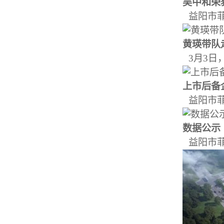
吴中和荣获
益阳市菲
黄瑛带队走
3月3日
上市后备企
益阳市菲
数据公示
益阳市菲