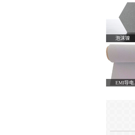
泡沫镍
EMI导电..