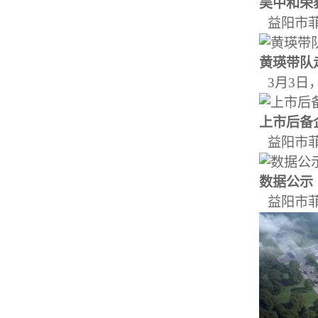
吴中和荣获
益阳市菲
黄瑛带队走
3月3日
上市后备企
益阳市菲
数据公示
益阳市菲