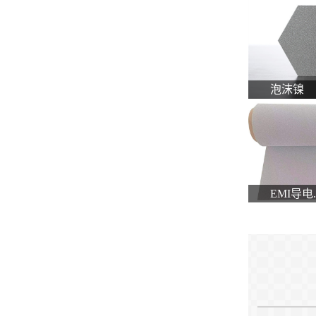
泡沫镍
EMI导电..