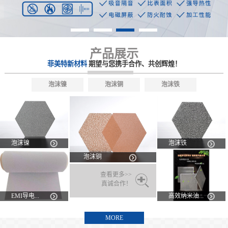
产品展示
菲美特新材料
期望与您携手合作、共创辉煌！
泡沫镍
泡沫铜
泡沫铁
泡沫镍
泡沫铁
泡沫铜
查看更多>>
真诚合作！
EMI导电...
高效纳米油...
MORE