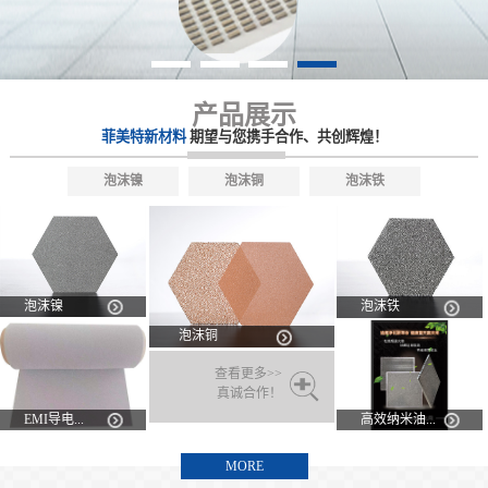
产品展示
菲美特新材料
期望与您携手合作、共创辉煌！
泡沫镍
泡沫铜
泡沫铁
泡沫镍
泡沫铁
泡沫铜
查看更多>>
真诚合作！
EMI导电...
高效纳米油...
MORE